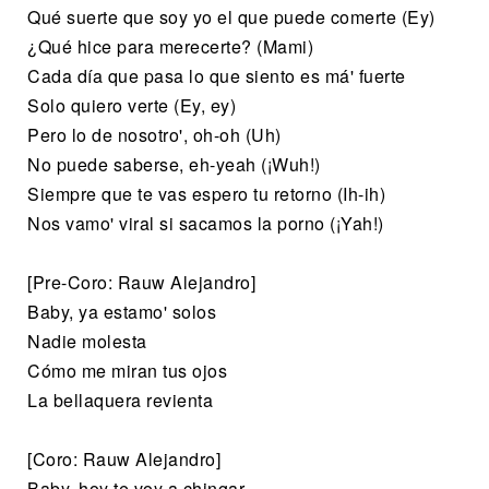
Qué suerte que soy yo el que puede comerte (Ey)
¿Qué hice para merecerte? (Mami)
Cada día que pasa lo que siento es má' fuerte
Solo quiero verte (Ey, ey)
Pero lo de nosotro', oh-oh (Uh)
No puede saberse, eh-yeah (¡Wuh!)
Siempre que te vas espero tu retorno (Ih-ih)
Nos vamo' viral si sacamos la porno (¡Yah!)
[Pre-Coro: Rauw Alejandro]
Baby, ya estamo' solos
Nadie molesta
Cómo me miran tus ojos
La bellaquera revienta
[Coro: Rauw Alejandro]
Baby, hoy te voy a chingar