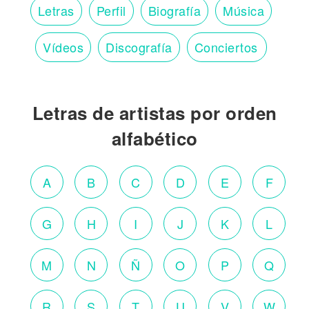
Letras
Perfil
Biografía
Música
Vídeos
Discografía
Conciertos
Letras de artistas por orden
alfabético
A
B
C
D
E
F
G
H
I
J
K
L
M
N
Ñ
O
P
Q
R
S
T
U
V
W