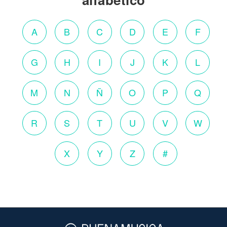
A
B
C
D
E
F
G
H
I
J
K
L
M
N
Ñ
O
P
Q
R
S
T
U
V
W
X
Y
Z
#