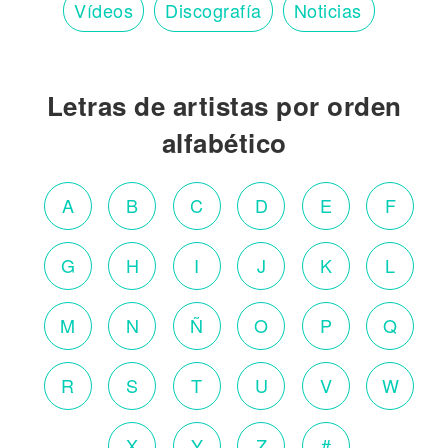
Vídeos
Discografía
Noticias
Letras de artistas por orden
alfabético
A
B
C
D
E
F
G
H
I
J
K
L
M
N
Ñ
O
P
Q
R
S
T
U
V
W
X
Y
Z
#