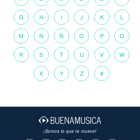
G
H
I
J
K
L
M
N
Ñ
O
P
Q
R
S
T
U
V
W
X
Y
Z
#
¡Somos lo que te mueve!