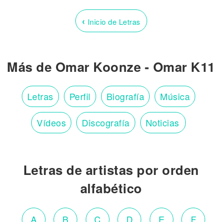
‹
Inicio de Letras
Más de Omar Koonze - Omar K11
Letras
Perfil
Biografía
Música
Vídeos
Discografía
Noticias
Letras de artistas por orden
alfabético
A
B
C
D
E
F