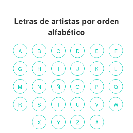
Letras de artistas por orden
alfabético
A
B
C
D
E
F
G
H
I
J
K
L
M
N
Ñ
O
P
Q
R
S
T
U
V
W
X
Y
Z
#