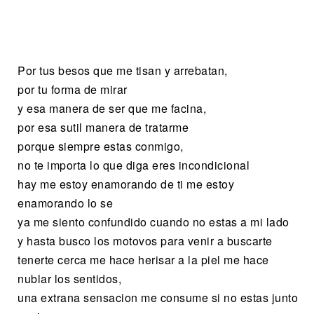
Por tus besos que me tisan y arrebatan,
por tu forma de mirar
y esa manera de ser que me facina,
por esa sutil manera de tratarme
porque siempre estas conmigo,
no te importa lo que diga eres incondicional
hay me estoy enamorando de ti me estoy
enamorando lo se
ya me siento confundido cuando no estas a mi lado
y hasta busco los motovos para venir a buscarte
tenerte cerca me hace herisar a la piel me hace
nublar los sentidos,
una extrana sensacion me consume si no estas junto