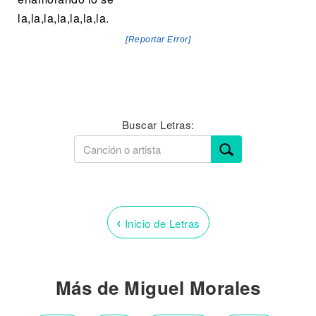
la,la,la,la,la,la,la.
[Reportar Error]
Buscar Letras:
‹
Inicio de Letras
Más de Miguel Morales