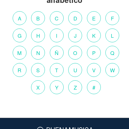
A
B
C
D
E
F
G
H
I
J
K
L
M
N
Ñ
O
P
Q
R
S
T
U
V
W
X
Y
Z
#