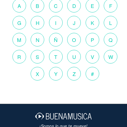
A
B
C
D
E
F
G
H
I
J
K
L
M
N
Ñ
O
P
Q
R
S
T
U
V
W
X
Y
Z
#
¡Somos lo que te mueve!