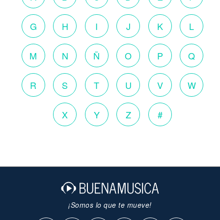
G
H
I
J
K
L
M
N
Ñ
O
P
Q
R
S
T
U
V
W
X
Y
Z
#
¡Somos lo que te mueve!