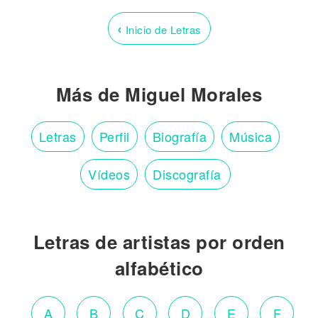
‹
Inicio de Letras
Más de Miguel Morales
Letras
Perfil
Biografía
Música
Vídeos
Discografía
Letras de artistas por orden
alfabético
A
B
C
D
E
F