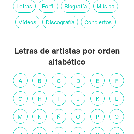
Letras
Perfil
Biografía
Música
Vídeos
Discografía
Conciertos
Letras de artistas por orden
alfabético
A
B
C
D
E
F
G
H
I
J
K
L
M
N
Ñ
O
P
Q