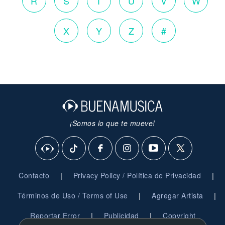
R
S
T
U
V
W
X
Y
Z
#
¡Somos lo que te mueve!
|
|
Contacto
Privacy Policy / Política de Privacidad
|
|
Términos de Uso / Terms of Use
Agregar Artista
|
|
Reportar Error
Publicidad
Copyright