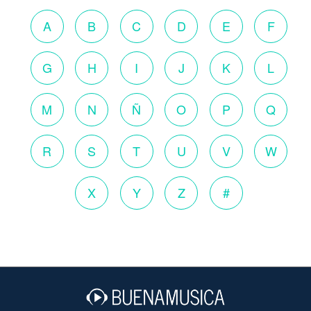
A
B
C
D
E
F
G
H
I
J
K
L
M
N
Ñ
O
P
Q
R
S
T
U
V
W
X
Y
Z
#