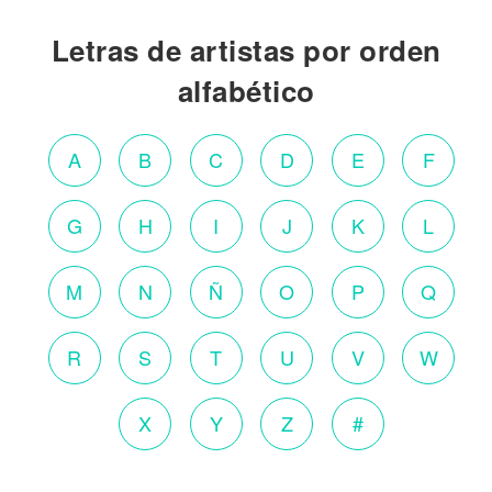
Letras de artistas por orden
alfabético
A
B
C
D
E
F
G
H
I
J
K
L
M
N
Ñ
O
P
Q
R
S
T
U
V
W
X
Y
Z
#