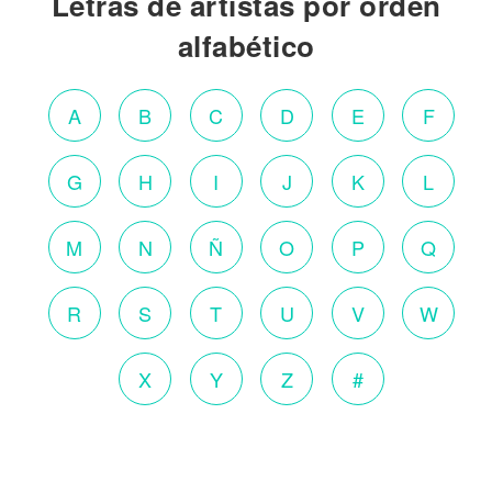
Letras de artistas por orden
alfabético
A
B
C
D
E
F
G
H
I
J
K
L
M
N
Ñ
O
P
Q
R
S
T
U
V
W
X
Y
Z
#