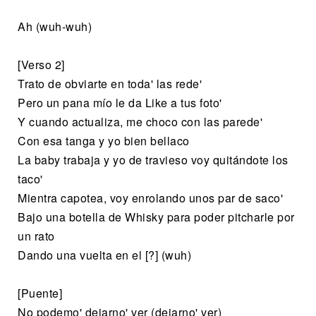
Ah (wuh-wuh)
[Verso 2]
Trato de obviarte en toda' las rede'
Pero un pana mío le da Like a tus foto'
Y cuando actualiza, me choco con las parede'
Con esa tanga y yo bien bellaco
La baby trabaja y yo de travieso voy quitándote los
taco'
Mientra capotea, voy enrolando unos par de saco'
Bajo una botella de Whisky para poder pitcharle por
un rato
Dando una vuelta en el [?] (wuh)
[Puente]
No podemo' dejarno' ver (dejarno' ver)