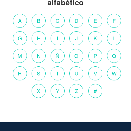
alfabético
A
B
C
D
E
F
G
H
I
J
K
L
M
N
Ñ
O
P
Q
R
S
T
U
V
W
X
Y
Z
#