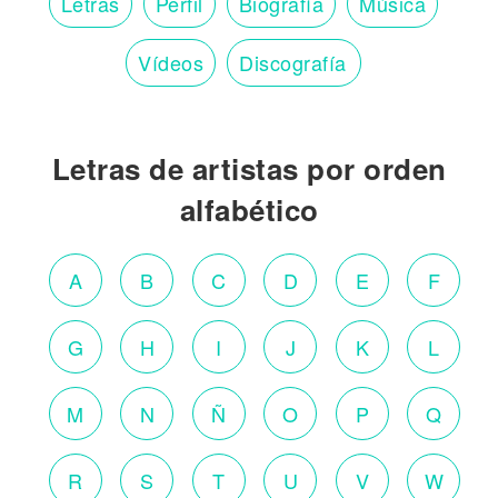
Letras
Perfil
Biografía
Música
Vídeos
Discografía
Letras de artistas por orden
alfabético
A
B
C
D
E
F
G
H
I
J
K
L
M
N
Ñ
O
P
Q
R
S
T
U
V
W