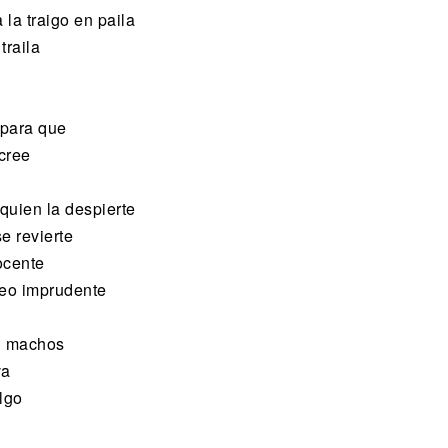
a la traigo en paila
traila
 para que
 cree
quien la despierte
e revierte
ocente
teo imprudente
n machos
va
lgo