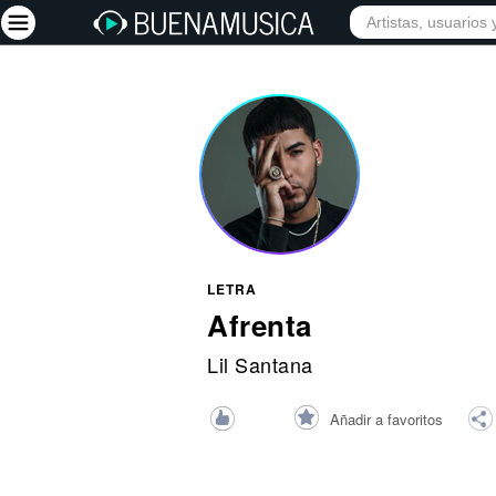
INICIO
ARTISTAS
Iniciar sesión
Registrarse
Inicio
Artistas
Red Social
LETRA
Música
Afrenta
Vídeos
Lil Santana
Discografías
Añadir a favoritos
Letras
Conciertos