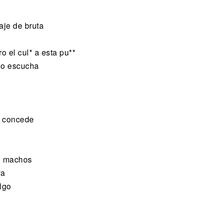
aje de bruta
o el cul* a esta pu**
lo escucha
te concede
n machos
va
lgo