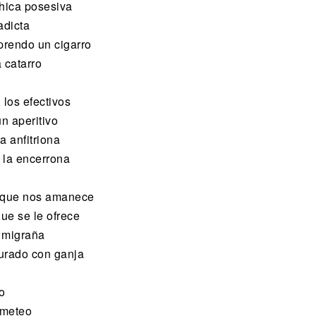
chica posesiva
adicta
prendo un cigarro
 catarro
los efectivos
n aperitivo
a anfitriona
 la encerrona
a que nos amanece
que se le ofrece
a migraña
curado con ganja
o
umeteo