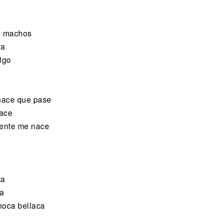
n machos
va
lgo
 hace que pase
race
 mente me nace
ta
ca
hoca bellaca