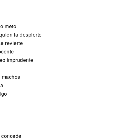
lo meto
quien la despierte
e revierte
ocente
teo imprudente
n machos
va
lgo
te concede