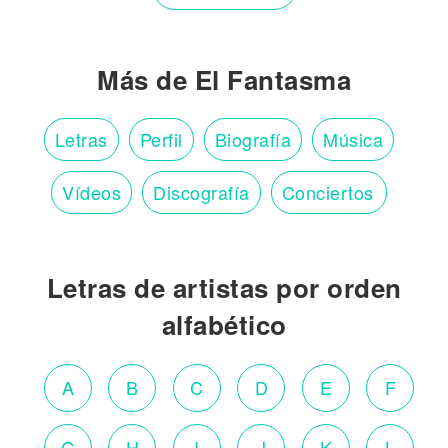
Más de El Fantasma
Letras
Perfil
Biografía
Música
Vídeos
Discografía
Conciertos
Letras de artistas por orden
alfabético
A
B
C
D
E
F
G
H
I
J
K
L