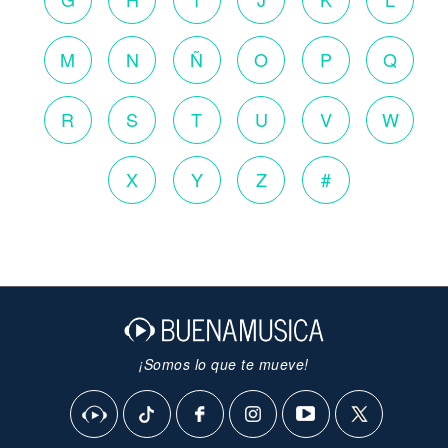
M
N
Ñ
O
P
Q
R
S
T
U
V
W
X
Y
Z
#
¡Somos lo que te mueve!