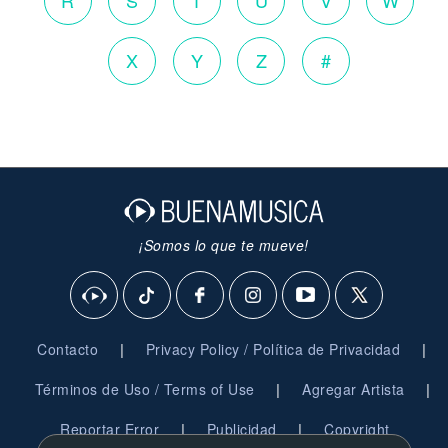
R
S
T
U
V
W
X
Y
Z
#
¡Somos lo que te mueve!
|
|
Contacto
Privacy Policy / Política de Privacidad
|
|
Términos de Uso / Terms of Use
Agregar Artista
|
|
Reportar Error
Publicidad
Copyright