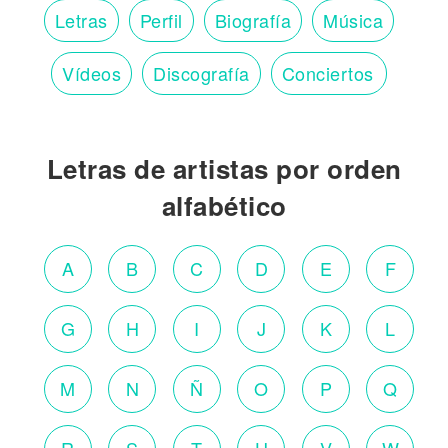
Letras
Perfil
Biografía
Música
Vídeos
Discografía
Conciertos
Letras de artistas por orden
alfabético
A
B
C
D
E
F
G
H
I
J
K
L
M
N
Ñ
O
P
Q