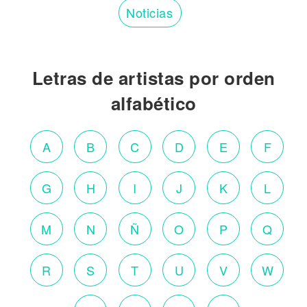
Noticias
Letras de artistas por orden
alfabético
A
B
C
D
E
F
G
H
I
J
K
L
M
N
Ñ
O
P
Q
R
S
T
U
V
W