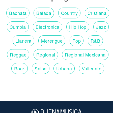
Bachata
Balada
Country
Cristiana
Cumbia
Electronica
Hip Hop
Jazz
Llanera
Merengue
Pop
R&B
Reggae
Regional
Regional Mexicana
Rock
Salsa
Urbana
Vallenato