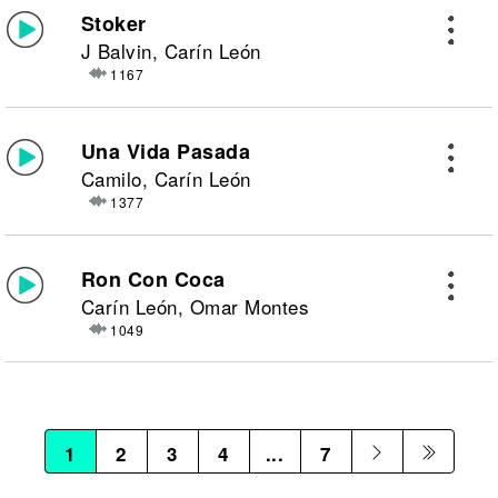
Stoker
J Balvin, Carín León
1167
Una Vida Pasada
Camilo, Carín León
1377
Ron Con Coca
Carín León, Omar Montes
1049
1
2
3
4
...
7