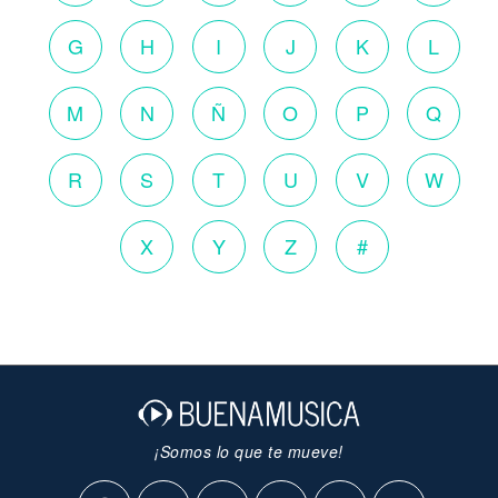
G
H
I
J
K
L
M
N
Ñ
O
P
Q
R
S
T
U
V
W
X
Y
Z
#
¡Somos lo que te mueve!