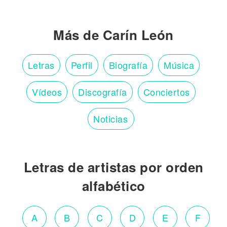
Más de Carín León
Letras
Perfil
Biografía
Música
Vídeos
Discografía
Conciertos
Noticias
Letras de artistas por orden
alfabético
A
B
C
D
E
F