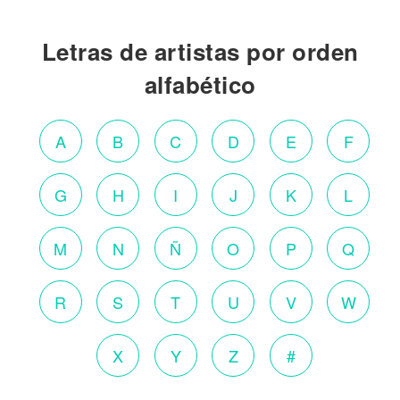
Letras de artistas por orden
alfabético
A
B
C
D
E
F
G
H
I
J
K
L
M
N
Ñ
O
P
Q
R
S
T
U
V
W
X
Y
Z
#