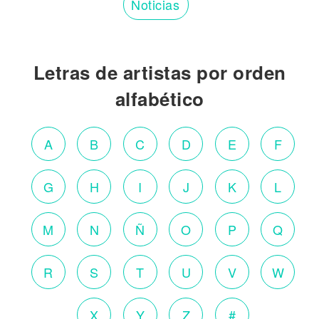
Noticias
Letras de artistas por orden
alfabético
A
B
C
D
E
F
G
H
I
J
K
L
M
N
Ñ
O
P
Q
R
S
T
U
V
W
X
Y
Z
#