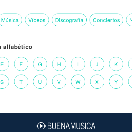
Música
Vídeos
Discografía
Conciertos
N
n alfabético
E
F
G
H
I
J
K
S
T
U
V
W
X
Y