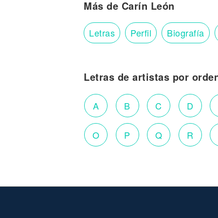
Más de Carín León
Letras
Perfil
Biografía
Letras de artistas por orde
A
B
C
D
O
P
Q
R