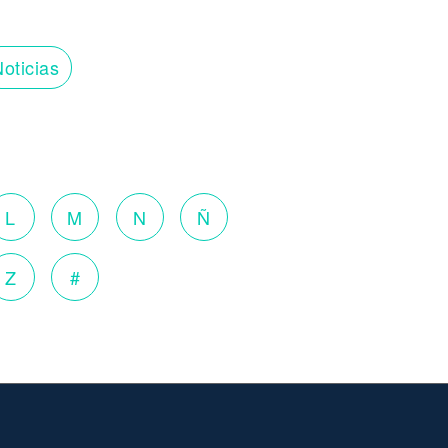
oticias
L
M
N
Ñ
Z
#