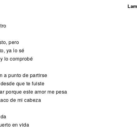
Lam
tro
sto, pero
o, ya lo sé
oy lo comprobé
 a punto de partirse
desde que te fuiste
ar porque este amor me pesa
saco de mi cabeza
ida
erto en vida