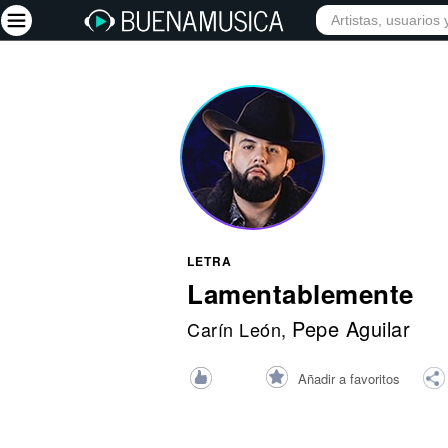
INICIO
ARTISTAS
Iniciar sesión
Registrarse
Inicio
Artistas
Red Social
LETRA
Música
Lamentablemente
Vídeos
Pepe Aguilar
Carín León
,
Discografías
Añadir a favoritos
Letras
Conciertos