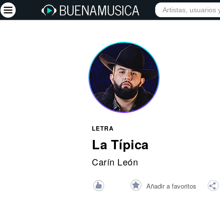
INICIO
ARTISTAS
Iniciar sesión
Registrarse
Inicio
Artistas
Red Social
LETRA
Música
La Típica
Vídeos
Carín León
Discografías
Añadir a favoritos
Letras
Conciertos