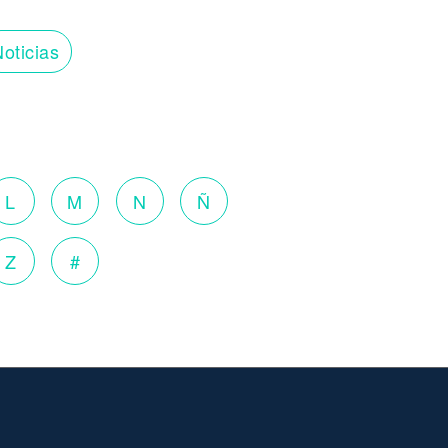
oticias
L
M
N
Ñ
Z
#