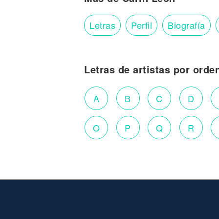
Letras
Perfil
Biografía
Letras de artistas por orde
A
B
C
D
O
P
Q
R