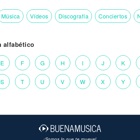
Música
Vídeos
Discografía
Conciertos
N
n alfabético
E
F
G
H
I
J
K
S
T
U
V
W
X
Y
¡Somos lo que te mueve!