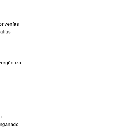
convenías
alías
 vergüenza
o
 engañado