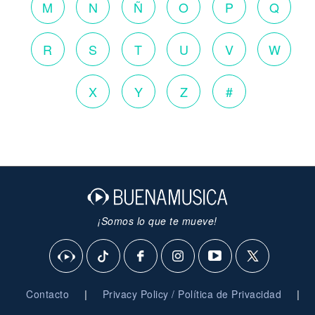
M
N
Ñ
O
P
Q
R
S
T
U
V
W
X
Y
Z
#
¡Somos lo que te mueve!
|
|
Contacto
Privacy Policy / Política de Privacidad