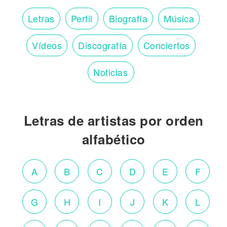
Letras
Perfil
Biografía
Música
Vídeos
Discografía
Conciertos
Noticias
Letras de artistas por orden
alfabético
A
B
C
D
E
F
G
H
I
J
K
L