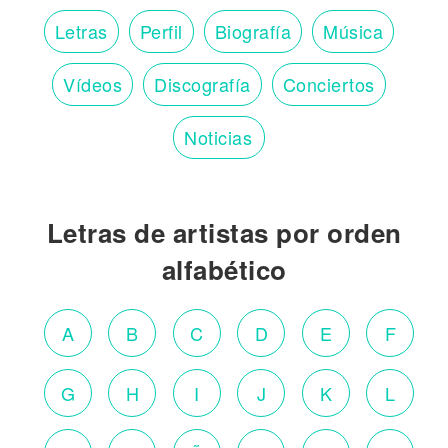
Letras
Perfil
Biografía
Música
Vídeos
Discografía
Conciertos
Noticias
Letras de artistas por orden
alfabético
A
B
C
D
E
F
G
H
I
J
K
L