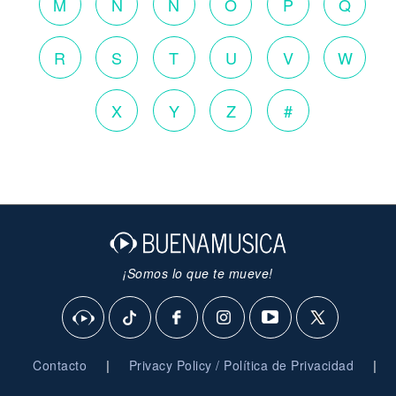
M
N
Ñ
O
P
Q
R
S
T
U
V
W
X
Y
Z
#
¡Somos lo que te mueve!
|
|
Contacto
Privacy Policy / Política de Privacidad