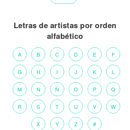
Letras de artistas por orden
alfabético
A
B
C
D
E
F
G
H
I
J
K
L
M
N
Ñ
O
P
Q
R
S
T
U
V
W
X
Y
Z
#