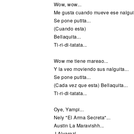
Wow, wow...
Me gusta cuando mueve ese nalguit
Se pone putita...
(Cuando esta)
Bellaquita...
Ti-ri-di-tatata...
Wow me tiene mareao...
Y la veo moviendo sus nalguita...
Se pone putita...
(Cada vez que esta) Bellaquita...
Ti-ri-di-tatata...
Oye, Yampi...
Nely "El Arma Secreta"...
Austin La Maravishh...
J Alvarez!