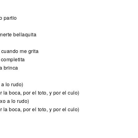
o partio
erte bellaquita
n cuando me grita
 completita
a brinca
 a lo rudo)
r la boca, por el toto, y por el culo)
exo a lo rudo)
r la boca, por el toto, y por el culo)