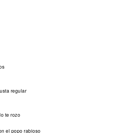
os
usta regular
o te rozo
con el popo rabioso