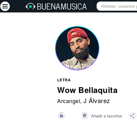
INICIO
ARTISTAS
Iniciar sesión
Registrarse
Inicio
Artistas
Red Social
LETRA
Música
Wow Bellaquita
Vídeos
J Álvarez
Arcangel
,
Discografías
Añadir a favoritos
Letras
Conciertos