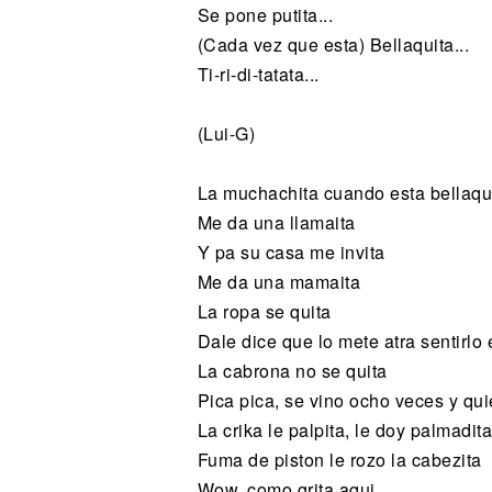
Se pone putita...
(Cada vez que esta) Bellaquita...
Ti-ri-di-tatata...
(Lui-G)
La muchachita cuando esta bellaqu
Me da una llamaita
Y pa su casa me invita
Me da una mamaita
La ropa se quita
Dale dice que lo mete atra sentirlo e
La cabrona no se quita
Pica pica, se vino ocho veces y qui
La crika le palpita, le doy palmadita
Fuma de piston le rozo la cabezita
Wow, como grita aqui