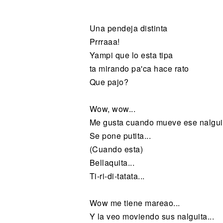
Noticias
Una pendeja distinta
Prrraaa!
Yampi que lo esta tipa
ta mirando pa'ca hace rato
Que pajo?
Wow, wow...
Me gusta cuando mueve ese nalguit
Se pone putita...
(Cuando esta)
Bellaquita...
Ti-ri-di-tatata...
Wow me tiene mareao...
Y la veo moviendo sus nalguita...