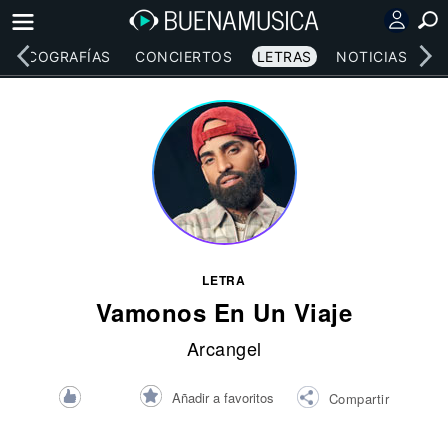
DISCOGRAFÍAS
CONCIERTOS
LETRAS
NOTICIAS
LETRA
Vamonos En Un Viaje
Arcangel
Añadir a favoritos
Compartir