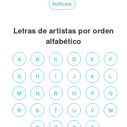
Noticias
Letras de artistas por orden
alfabético
A
B
C
D
E
F
G
H
I
J
K
L
M
N
Ñ
O
P
Q
R
S
T
U
V
W
X
Y
Z
#