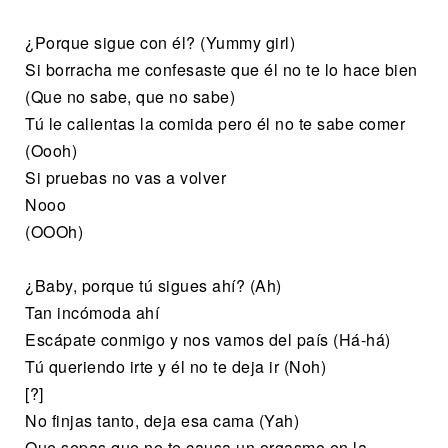
¿Porque sigue con él? (Yummy girl)
Si borracha me confesaste que él no te lo hace bien
(Que no sabe, que no sabe)
Tú le calientas la comida pero él no te sabe comer
(Oooh)
Si pruebas no vas a volver
Nooo
(OOOh)
¿Baby, porque tú sigues ahí? (Ah)
Tan incómoda ahí
Escápate conmigo y nos vamos del país (Há-há)
Tú queriendo irte y él no te deja ir (Noh)
[?]
No finjas tanto, deja esa cama (Yah)
Que sepas que no te causa un orgasmo en la