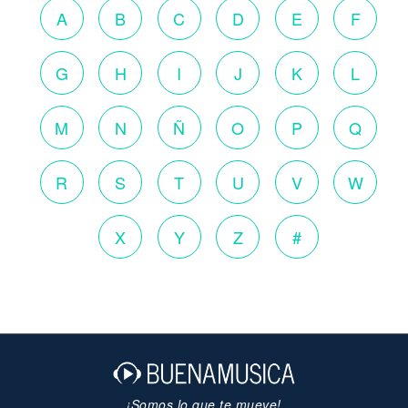
A
B
C
D
E
F
G
H
I
J
K
L
M
N
Ñ
O
P
Q
R
S
T
U
V
W
X
Y
Z
#
¡Somos lo que te mueve!