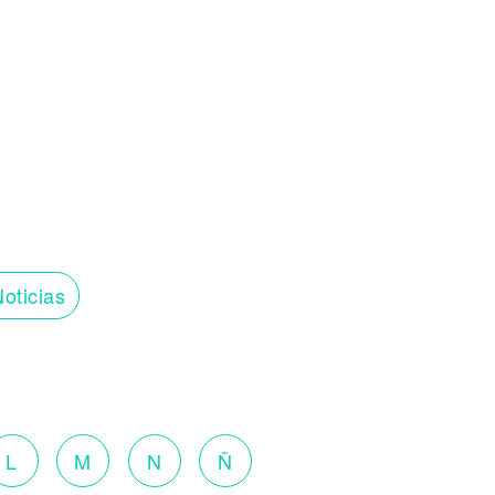
oticias
L
M
N
Ñ