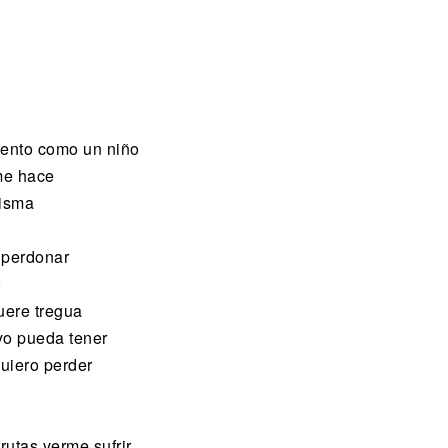
iento como un niño
me hace
misma
 perdonar
o
uere tregua
 yo pueda tener
quiero perder
rutas verme sufrir