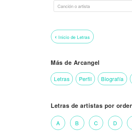
‹
Inicio de Letras
Más de Arcangel
Letras
Perfil
Biografía
Letras de artistas por orde
A
B
C
D