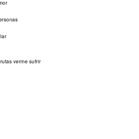
mor
personas
lar
rutas verme sufrir