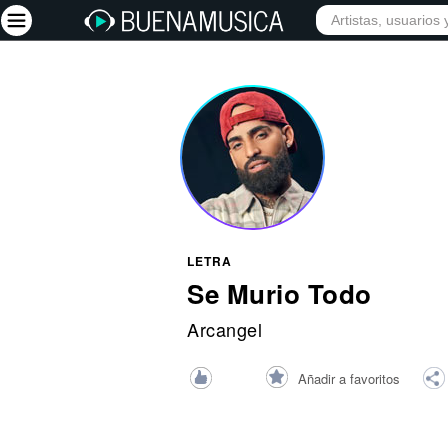
INICIO
ARTISTAS
Iniciar sesión
Registrarse
Inicio
Artistas
Red Social
LETRA
Música
Se Murio Todo
Vídeos
Arcangel
Discografías
Añadir a favoritos
Letras
Conciertos