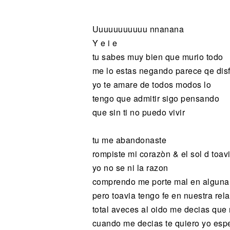
Noticias
Uuuuuuuuuuu nnanana
Y e i e
tu sabes muy bien que murio todo
me lo estas negando parece qe disf
yo te amare de todos modos lo
tengo que admitir sigo pensando
que sin ti no puedo vivir
tu me abandonaste
rompiste mi corazòn & el sol d toav
yo no se ni la razon
comprendo me porte mal en alguna
pero toavia tengo fe en nuestra rel
total aveces al oido me decias qu
cuando me decias te quiero yo esp