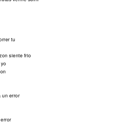
rrer tu
zon siente frio
 yo
zon
 un error
error