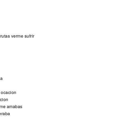
rutas verme sufrir
ia
 ocacion
acion
e me amabas
eraba