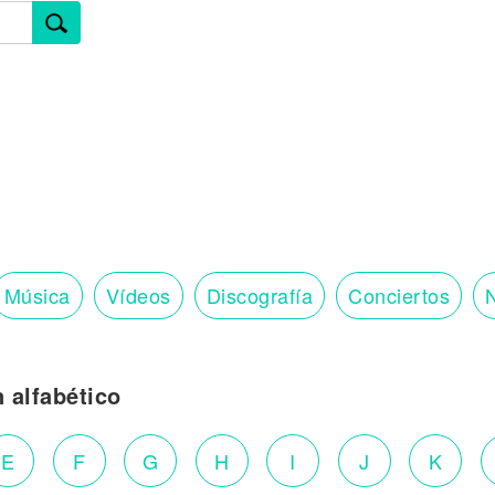
Música
Vídeos
Discografía
Conciertos
N
n alfabético
E
F
G
H
I
J
K