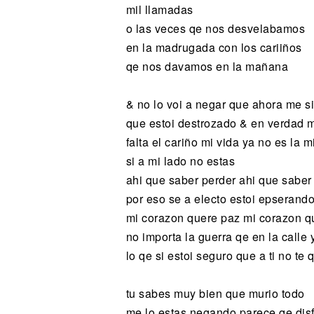
mil llamadas
o las veces qe nos desvelabamos
en la madrugada con los cariiños
qe nos davamos en la mañana
& no lo voi a negar que ahora me s
que estoi destrozado & en verdad 
falta el cariño mi vida ya no es la 
si a mi lado no estas
ahi que saber perder ahi que saber
por eso se a electo estoi epserand
mi corazon quere paz mi corazon q
no importa la guerra qe en la calle
lo qe si estoi seguro que a ti no te 
tu sabes muy bien que murio todo
me lo estas negando parece qe disf