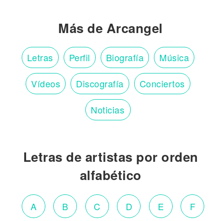
Más de Arcangel
Letras
Perfil
Biografía
Música
Vídeos
Discografía
Conciertos
Noticias
Letras de artistas por orden
alfabético
A
B
C
D
E
F