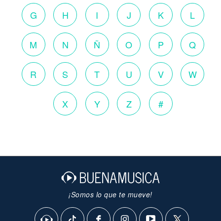
G
H
I
J
K
L
M
N
Ñ
O
P
Q
R
S
T
U
V
W
X
Y
Z
#
¡Somos lo que te mueve!