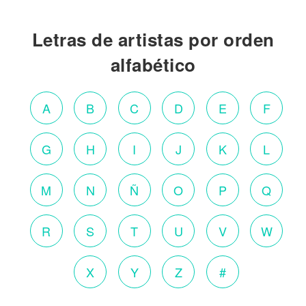
Letras de artistas por orden
alfabético
A
B
C
D
E
F
G
H
I
J
K
L
M
N
Ñ
O
P
Q
R
S
T
U
V
W
X
Y
Z
#