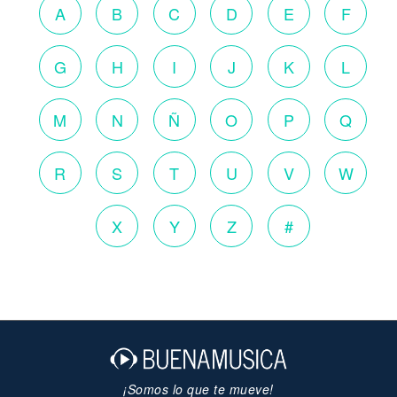
A
B
C
D
E
F
G
H
I
J
K
L
M
N
Ñ
O
P
Q
R
S
T
U
V
W
X
Y
Z
#
¡Somos lo que te mueve!