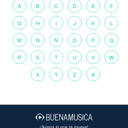
A
B
C
D
E
F
G
H
I
J
K
L
M
N
Ñ
O
P
Q
R
S
T
U
V
W
X
Y
Z
#
¡Somos lo que te mueve!