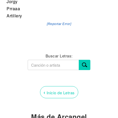
Jorgy
Prraaa
Artillery
[Reportar Error]
Buscar Letras:
‹
Inicio de Letras
Más de Arcangel