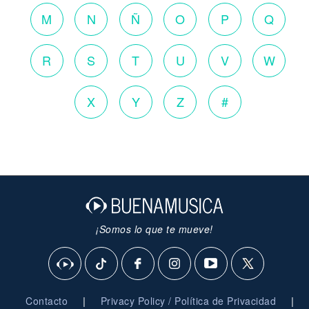
M
N
Ñ
O
P
Q
R
S
T
U
V
W
X
Y
Z
#
¡Somos lo que te mueve!
|
|
Contacto
Privacy Policy / Política de Privacidad