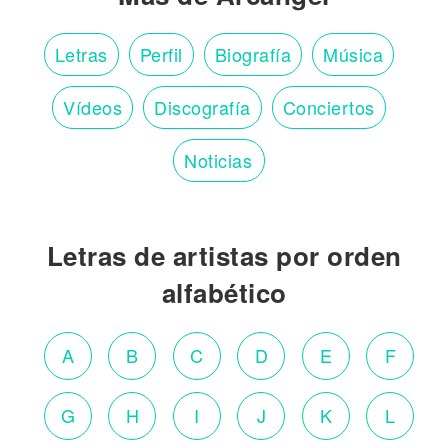
Letras
Perfil
Biografía
Música
Vídeos
Discografía
Conciertos
Noticias
Letras de artistas por orden
alfabético
A
B
C
D
E
F
G
H
I
J
K
L