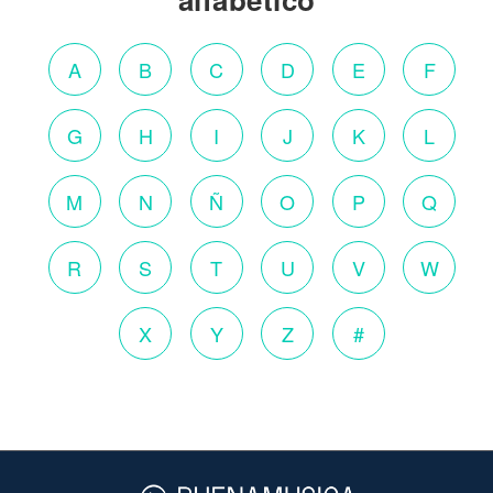
A
B
C
D
E
F
G
H
I
J
K
L
M
N
Ñ
O
P
Q
R
S
T
U
V
W
X
Y
Z
#