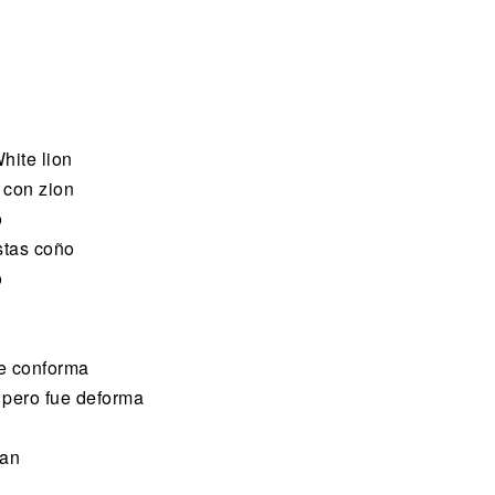
hite lion
 con zion
o
stas coño
o
se conforma
 pero fue deforma
man