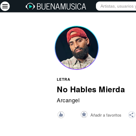
INICIO
ARTISTAS
Iniciar sesión
Registrarse
Inicio
Artistas
Red Social
LETRA
Música
No Hables Mierda
Vídeos
Arcangel
Discografías
Añadir a favoritos
Letras
Conciertos