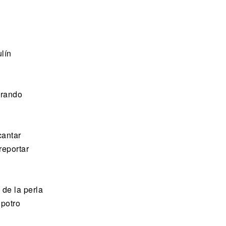
lín
irando
cantar
reportar
de la perla
 potro