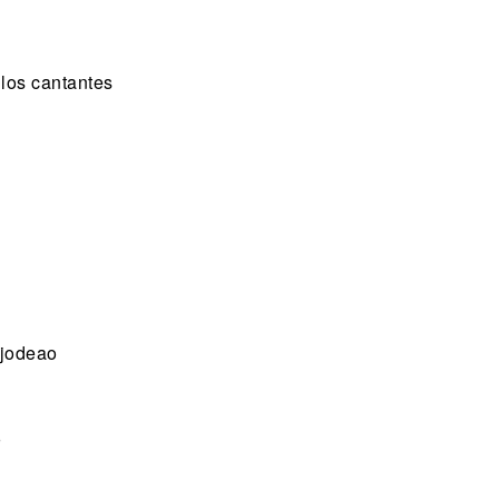
 los cantantes
njodeao
r