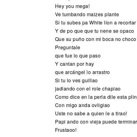
Hey you mega!
Ve tumbando maizes plante
Si tu subes pa White lion a recortar
Y de po que que tu nene se opaco
Que su puño con mi boca no choco
Preguntale
que fue lo que paso
Y cantan por hay
que arcángel lo arrastro
Si tu lo ves guillao
jadiando con el role chapiao
Como dice en la perla dile esta pli
Con migo anda ovligiao
Uste no sabe a quien le a tirao!
Papi ando con vieja puede termina
Frustaoo!