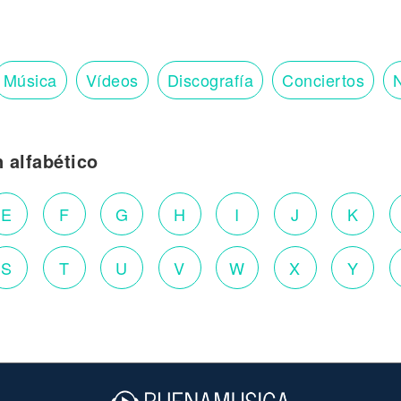
Música
Vídeos
Discografía
Conciertos
N
n alfabético
E
F
G
H
I
J
K
S
T
U
V
W
X
Y