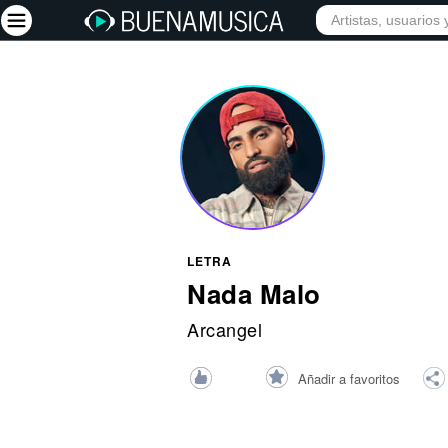
INICIO
ARTISTAS
Iniciar sesión
Registrarse
Inicio
Artistas
Red Social
LETRA
Música
Nada Malo
Vídeos
Arcangel
Discografías
Añadir a favoritos
Letras
Conciertos