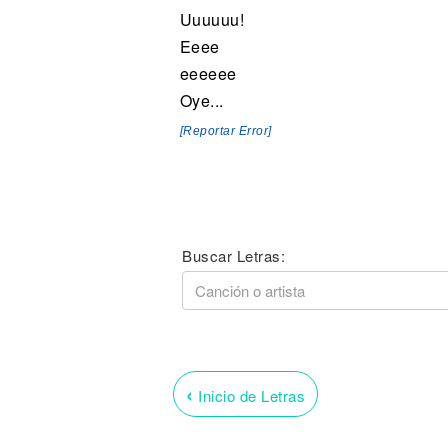
Uuuuuu!
Eeee
eeeeee
Oye...
[Reportar Error]
Buscar Letras:
‹
Inicio de Letras