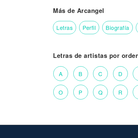
Más de Arcangel
Letras
Perfil
Biografía
Letras de artistas por orde
A
B
C
D
O
P
Q
R