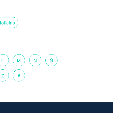
oticias
L
M
N
Ñ
Z
#