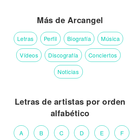
Más de Arcangel
Letras
Perfil
Biografía
Música
Vídeos
Discografía
Conciertos
Noticias
Letras de artistas por orden
alfabético
A
B
C
D
E
F