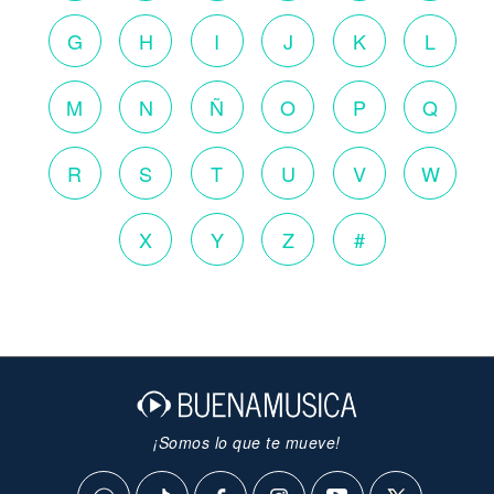
G
H
I
J
K
L
M
N
Ñ
O
P
Q
R
S
T
U
V
W
X
Y
Z
#
¡Somos lo que te mueve!