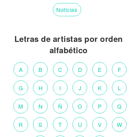
Noticias
Letras de artistas por orden
alfabético
A
B
C
D
E
F
G
H
I
J
K
L
M
N
Ñ
O
P
Q
R
S
T
U
V
W