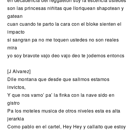
en decadencia del reggaeton soy la escencia ustedes
son las princesas niñitas que lloriquean shapotean y
gatean
cuan cuando te parto la cara con el bloke sienten el
impacto
si sangran pa no me toquen ustedes no son reales
mira
yo soy bravote vajo deo vajo deo te jodemos entoncs
[J Alvarez]
Dile montana que desde que salimos estamos
invictos,
Y que nos vamo’ pa’ la finka con la nave sido en
gistro
Pa los moteles musica de otros niveles esta es alta
jerarkia
Como pablo en el cartel, Hey Hey y callaito que estoy