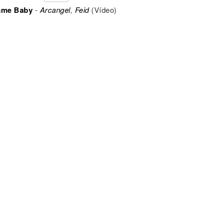
ame Baby
-
Arcangel
,
Feid
(Vídeo)