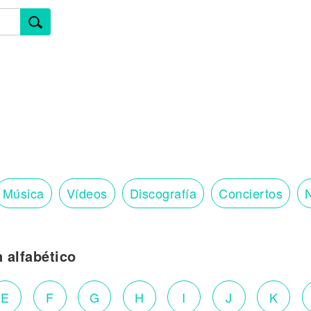
Música
Vídeos
Discografía
Conciertos
N
n alfabético
E
F
G
H
I
J
K