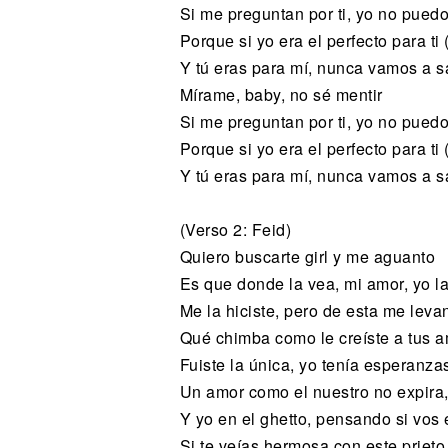
Si me preguntan por ti, yo no pued
Porquе si yo era el perfecto para ti (
Y tú eras para mí, nunca vamos a 
Mírame, baby, no sé mentir
Si me preguntan por ti, yo no pued
Porque si yo era el perfecto para ti 
Y tú eras para mí, nunca vamos a sa
(Verso 2: Feid)
Quiero buscarte girl y me aguanto
Es que donde la vea, mi amor, yo la
Me la hiciste, pero de esta me leva
Qué chimba como le creíste a tus a
Fuiste la única, yo tenía esperanza
Un amor como el nuestro no expira,
Y yo en el ghetto, pensando si vos 
Si te veías hermosa con este prieto