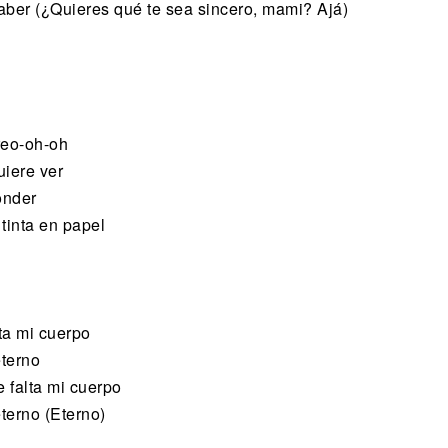
aber (¿Quieres qué te sea sincero, mami? Ajá)
reo-oh-oh
uiere ver
onder
tinta en papel
lta mi cuerpo
eterno
e falta mi cuerpo
eterno (Eterno)