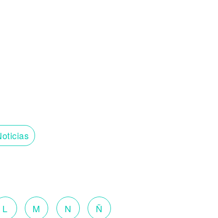
oticias
L
M
N
Ñ