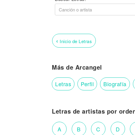
‹
Inicio de Letras
Más de Arcangel
Letras
Perfil
Biografía
Letras de artistas por orde
A
B
C
D