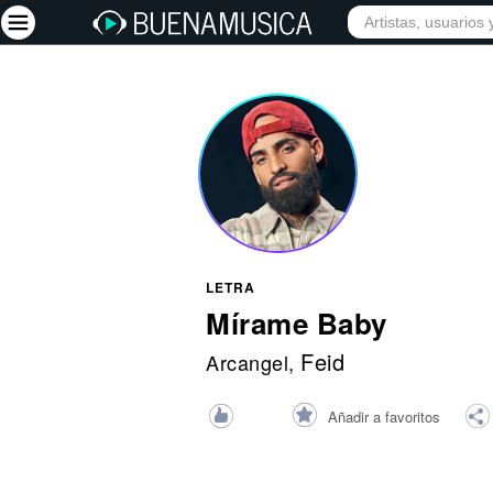
INICIO
ARTISTAS
Iniciar sesión
Registrarse
Inicio
Artistas
Red Social
LETRA
Música
Mírame Baby
Vídeos
Feid
Arcangel
,
Discografías
Añadir a favoritos
Letras
Conciertos