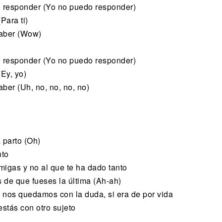
o respondеr (Yo no puedo responder)
Para ti)
saber (Wow)
o responder (Yo no puedo responder)
(Ey, yo)
ber (Uh, no, no, no, no)
 parto (Oh)
nto
migas y no al que te ha dado tanto
s de que fueses la última (Ah-ah)
 nos quedamos con la duda, si era de por vida
estás con otro sujeto