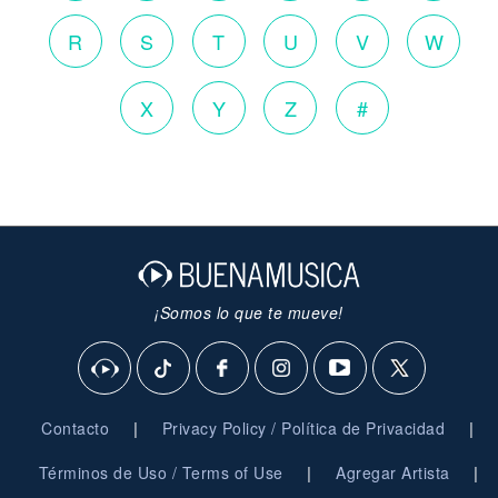
R
S
T
U
V
W
X
Y
Z
#
¡Somos lo que te mueve!
|
|
Contacto
Privacy Policy / Política de Privacidad
|
|
Términos de Uso / Terms of Use
Agregar Artista