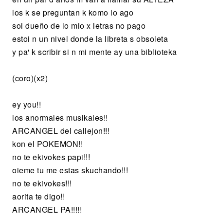
los k se preguntan k komo lo ago
soi dueño de lo mio x letras no pago
estoi n un nivel donde la libreta s obsoleta
y pa' k scribir si n mi mente ay una biblioteka
(coro)(x2)
ey you!!
los anormales musikales!!
ARCANGEL del callejon!!!
kon el POKEMON!!
no te ekivokes papi!!!
oieme tu me estas skuchando!!!
no te ekivokes!!!
aorita te digo!!
ARCANGEL PA!!!!!