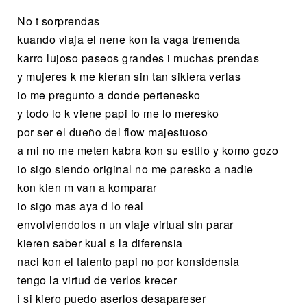
No t sorprendas
kuando viaja el nene kon la vaga tremenda
karro lujoso paseos grandes i muchas prendas
y mujeres k me kieran sin tan sikiera verlas
io me pregunto a donde pertenesko
y todo lo k viene papi io me lo meresko
por ser el dueño del flow majestuoso
a mi no me meten kabra kon su estilo y komo gozo
io sigo siendo original no me paresko a nadie
kon kien m van a komparar
io sigo mas aya d lo real
envolviendolos n un viaje virtual sin parar
kieren saber kual s la diferensia
naci kon el talento papi no por konsidensia
tengo la virtud de verlos krecer
i si kiero puedo aserlos desapareser