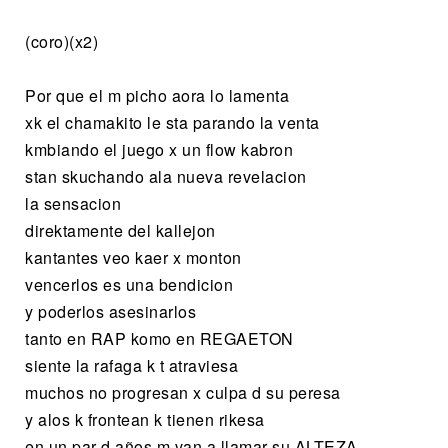
(coro)(x2)
Por que el m picho aora lo lamenta
xk el chamakito le sta parando la venta
kmbiando el juego x un flow kabron
stan skuchando ala nueva revelacion
la sensacion
direktamente del kallejon
kantantes veo kaer x monton
vencerlos es una bendicion
y poderlos asesinarlos
tanto en RAP komo en REGAETON
siente la rafaga k t atraviesa
muchos no progresan x culpa d su peresa
y alos k frontean k tienen rikesa
en un par d años m van a llamar su ALTEZA