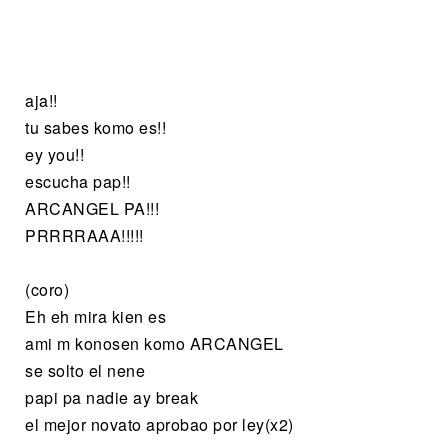
aja!!
tu sabes komo es!!
ey you!!
escucha pap!!
ARCANGEL PA!!!
PRRRRAAA!!!!!
(coro)
Eh eh mira kien es
ami m konosen komo ARCANGEL
se solto el nene
papi pa nadie ay break
el mejor novato aprobao por ley(x2)