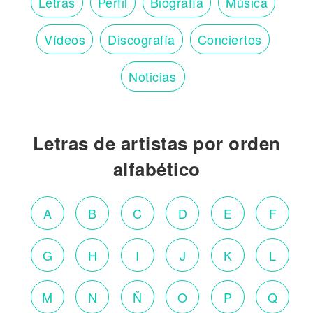
Letras
Perfil
Biografía
Música
Vídeos
Discografía
Conciertos
Noticias
Letras de artistas por orden
alfabético
A
B
C
D
E
F
G
H
I
J
K
L
M
N
Ñ
O
P
Q