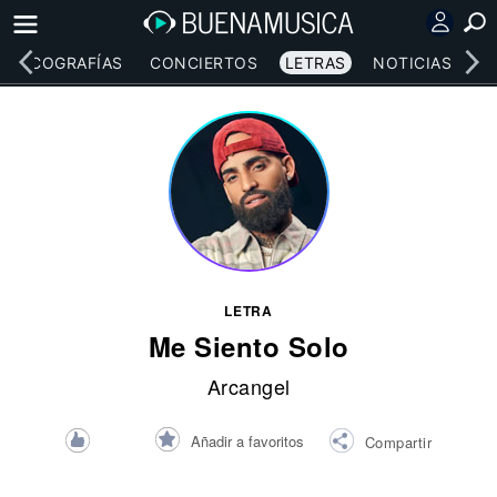
DISCOGRAFÍAS
CONCIERTOS
LETRAS
NOTICIAS
LETRA
Me Siento Solo
Arcangel
Añadir a favoritos
Compartir