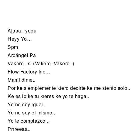
Ajaaa.. yoou
Heyy Yo…
Spm
Arcángel Pa
Vakero.. si (Vakero..Vakero..)
Flow Factory Inc…
Mami dime..
Por ke siemplemente kiero decirte ke me siento solo..
Ke es lo ke tu kieres ke yo te haga..
Yo no soy igual..
Yo no soy el mismo..
Yo te complazco ..
Prrreeaa..