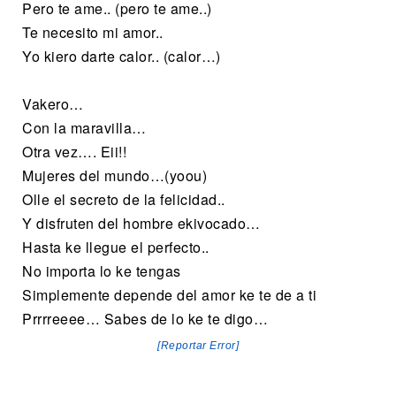
Pero te ame.. (pero te ame..)
Te necesito mi amor..
Yo kiero darte calor.. (calor…)
Vakero…
Con la maravilla…
Otra vez…. Eii!!
Mujeres del mundo…(yoou)
Olle el secreto de la felicidad..
Y disfruten del hombre ekivocado…
Hasta ke llegue el perfecto..
No importa lo ke tengas
Simplemente depende del amor ke te de a ti
Prrrreeee… Sabes de lo ke te digo…
[Reportar Error]