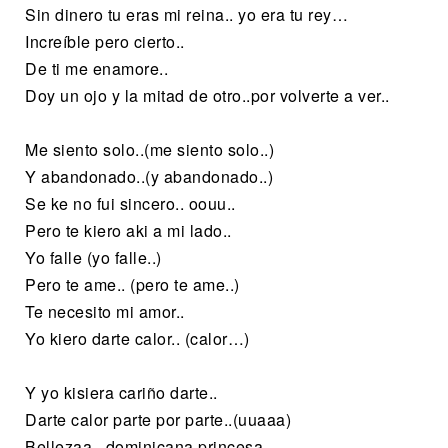
Sin dinero tu eras mi reina.. yo era tu rey…
Increíble pero cierto..
De ti me enamore..
Doy un ojo y la mitad de otro..por volverte a ver..
Me siento solo..(me siento solo..)
Y abandonado..(y abandonado..)
Se ke no fui sincero.. oouu..
Pero te kiero aki a mi lado..
Yo falle (yo falle..)
Pero te ame.. (pero te ame..)
Te necesito mi amor..
Yo kiero darte calor.. (calor…)
Y yo kisiera cariño darte..
Darte calor parte por parte..(uuaaa)
Bellezaa.. dominicana princesa…