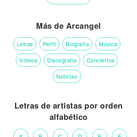
Más de Arcangel
Letras
Perfil
Biografía
Música
Vídeos
Discografía
Conciertos
Noticias
Letras de artistas por orden
alfabético
A
B
C
D
E
F