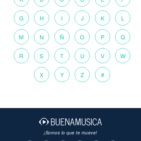
G
H
I
J
K
L
M
N
Ñ
O
P
Q
R
S
T
U
V
W
X
Y
Z
#
¡Somos lo que te mueve!