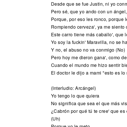
Desde que se fue Justin, ni yo co
Pero sé, que yo ando con un ángel, 
Porque, por eso les ronco, porque
Rompiendo cerveza', ya me siento
Este carro tiene más caballo', que 
Yo soy la fuckin' Maravilla, no se h
Y no, el abuso no va conmigo (No)
Pero hoy me dieron gana', como de 
Cuando el mundo me hizo sentir bi
El doctor le dijo a mami "esto es l
(Interludio: Arcángel)
Yo tengo lo que quiera
No significa que sea el que más vist
¿Cabrón por qué tú te cree' que es
(Uh)
Porque yo le meto