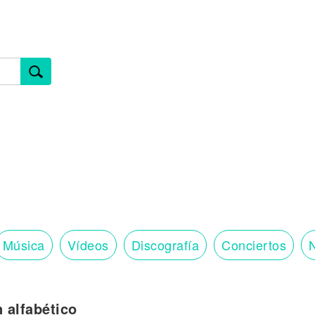
Música
Vídeos
Discografía
Conciertos
N
n alfabético