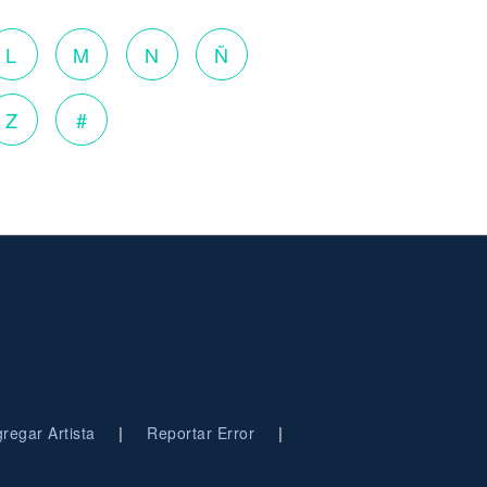
L
M
N
Ñ
Z
#
|
|
regar Artista
Reportar Error