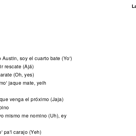
L
Austin, soy el cuarto bate (Yo')
r rescate (Ajá)
arate (Oh, yes)
mo' jaque mate, yeih
, que venga el próximo (Jaja)
bino
yo mismo me nomino (Uh), ey
 pa'l carajo (Yeh)