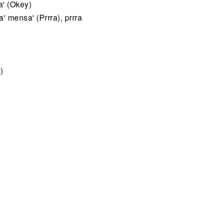
a' (Okey)
' mensa' (Prrra), prrra
)