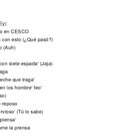
Ey)
omo en CESCO
a con esto (¿Qué pasó?)
o (Auh)
on siete espada' (Jaja)
haga
leche que traga'
en los hombre' feo'
so)
o reposo
vioso' (Tú lo sabe)
 piensa'
ame la prensa