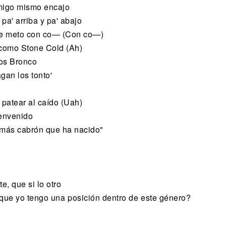
nmigo mismo encajo
pa' arriba y pa' abajo
 le meto con co— (Con co—)
 como Stone Cold (Ah)
los Bronco
agan los tonto'
patear al caído (Uah)
envenido
o más cabrón que ha nacido"
e, que si lo otro
 que yo tengo una posición dentro de este género?