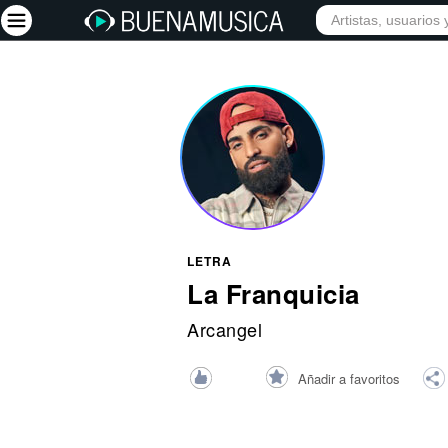
INICIO
ARTISTAS
Iniciar sesión
Registrarse
Inicio
Artistas
Red Social
LETRA
Música
La Franquicia
Vídeos
Arcangel
Discografías
Añadir a favoritos
Letras
Conciertos