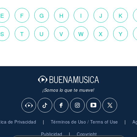
E
F
G
H
I
J
K
S
T
U
V
W
X
Y
¡Somos lo que te mueve!
|
|
ítica de Privacidad
Términos de Uso / Terms of Use
Ag
|
Publicidad
Copyright