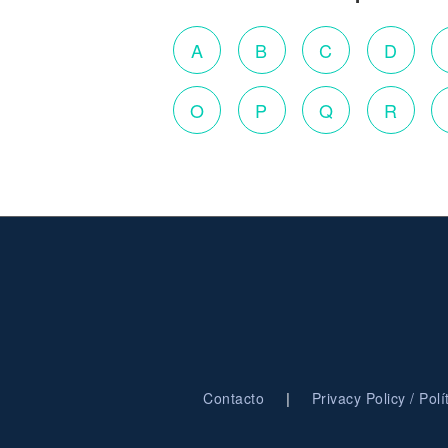
A
B
C
D
O
P
Q
R
|
Contacto
Privacy Policy / Pol