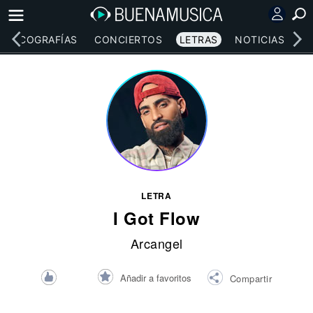
DISCOGRAFÍAS
CONCIERTOS
LETRAS
NOTICIAS
LETRA
I Got Flow
Arcangel
Añadir a favoritos
Compartir