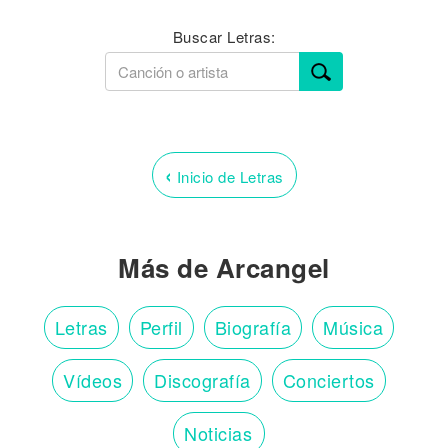
Buscar Letras:
‹
Inicio de Letras
Más de Arcangel
Letras
Perfil
Biografía
Música
Vídeos
Discografía
Conciertos
Noticias