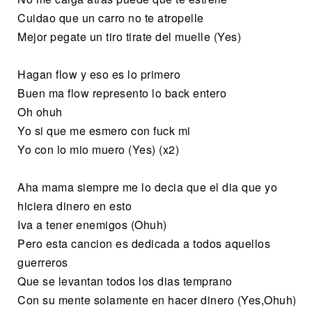
Cuidao que un carro no te atropelle
Mejor pegate un tiro tirate del muelle (Yes)
Hagan flow y eso es lo primero
Buen ma flow represento lo back entero
Oh ohuh
Yo si que me esmero con fuck mi
Yo con lo mio muero (Yes) (x2)
Aha mama siempre me lo decia que el dia que yo
hiciera dinero en esto
Iva a tener enemigos (Ohuh)
Pero esta cancion es dedicada a todos aquellos
guerreros
Que se levantan todos los dias temprano
Con su mente solamente en hacer dinero (Yes,Ohuh)