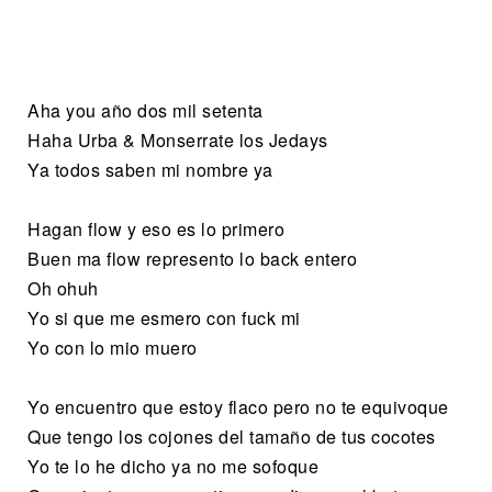
Aha you año dos mil setenta
Haha Urba & Monserrate los Jedays
Ya todos saben mi nombre ya
Hagan flow y eso es lo primero
Buen ma flow represento lo back entero
Oh ohuh
Yo si que me esmero con fuck mi
Yo con lo mio muero
Yo encuentro que estoy flaco pero no te equivoque
Que tengo los cojones del tamaño de tus cocotes
Yo te lo he dicho ya no me sofoque