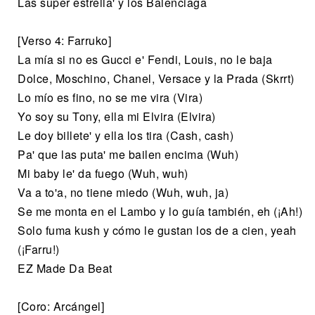
Las super estrella' y los Balenciaga
[Verso 4: Farruko]
La mía si no es Gucci e' Fendi, Louis, no le baja
Dolce, Moschino, Chanel, Versace y la Prada (Skrrt)
Lo mío es fino, no se me vira (Vira)
Yo soy su Tony, ella mi Elvira (Elvira)
Le doy billete' y ella los tira (Cash, cash)
Pa' que las puta' me bailen encima (Wuh)
Mi baby le' da fuego (Wuh, wuh)
Va a to'a, no tiene miedo (Wuh, wuh, ja)
Se me monta en el Lambo y lo guía también, eh (¡Ah!)
Solo fuma kush y cómo le gustan los de a cien, yeah
(¡Farru!)
EZ Made Da Beat
[Coro: Arcángel]