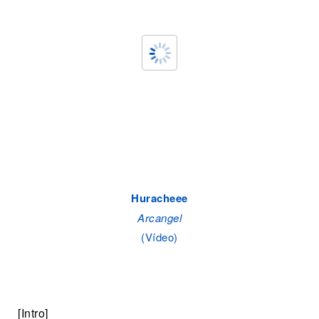
Huracheee
Arcangel
(Vídeo)
[Intro]