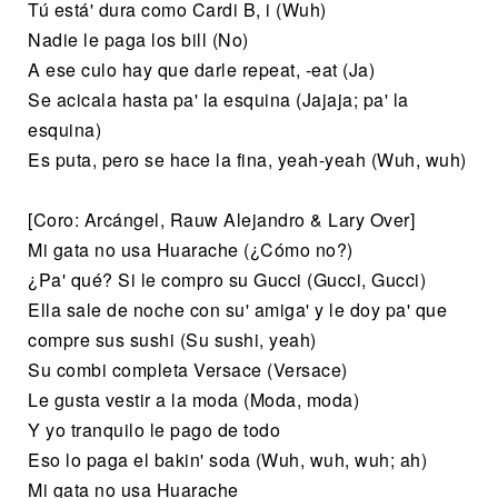
Tú está' dura como Cardi B, i (Wuh)
Nadie le paga los bill (No)
A ese culo hay que darle repeat, -eat (Ja)
Se acicala hasta pa' la esquina (Jajaja; pa' la
esquina)
Es puta, pero se hace la fina, yeah-yeah (Wuh, wuh)
[Coro: Arcángel, Rauw Alejandro & Lary Over]
Mi gata no usa Huarache (¿Cómo no?)
¿Pa' qué? Si le compro su Gucci (Gucci, Gucci)
Ella sale de noche con su' amiga' y le doy pa' que
compre sus sushi (Su sushi, yeah)
Su combi completa Versace (Versace)
Le gusta vestir a la moda (Moda, moda)
Y yo tranquilo le pago de todo
Eso lo paga el bakin' soda (Wuh, wuh, wuh; ah)
Mi gata no usa Huarache