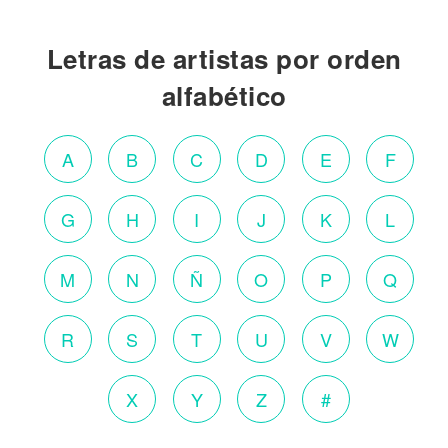
Letras de artistas por orden
alfabético
A
B
C
D
E
F
G
H
I
J
K
L
M
N
Ñ
O
P
Q
R
S
T
U
V
W
X
Y
Z
#