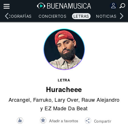
DISCOGRAFÍAS
CONCIERTOS
LETRAS
NOTICIAS
LETRA
Huracheee
Arcangel
,
Farruko
,
Lary Over
,
Rauw Alejandro
y EZ Made Da Beat
Añadir a favoritos
Compartir