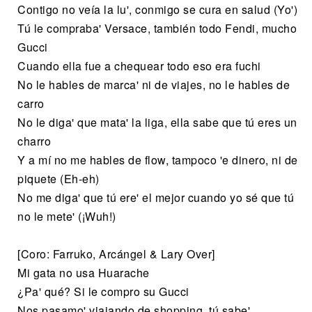
Contigo no veía la lu', conmigo se cura en salud (Yo')
Tú le compraba' Versace, también todo Fendi, mucho
Gucci
Cuando ella fue a chequear todo eso era fuchi
No le hables de marca' ni de viajes, no le hables de
carro
No le diga' que mata' la liga, ella sabe que tú eres un
charro
Y a mí no me hables de flow, tampoco 'e dinero, ni de
piquete (Eh-eh)
No me diga' que tú ere' el mejor cuando yo sé que tú
no le mete' (¡Wuh!)
[Coro: Farruko, Arcángel & Lary Over]
Mi gata no usa Huarache
¿Pa' qué? Si le compro su Gucci
Nos pasamo' viajando de shopping, tú sabe'